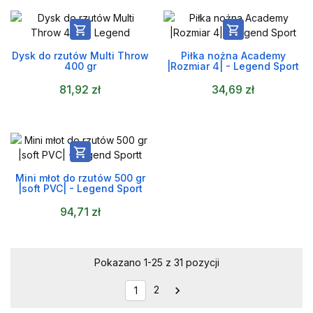


Dysk do rzutów Multi Throw
Piłka nożna Academy
400 gr
|Rozmiar 4| - Legend Sport
81,92 zł
34,69 zł

Mini młot do rzutów 500 gr
|soft PVC| - Legend Sport
94,71 zł
Pokazano 1-25 z 31 pozycji
2

1