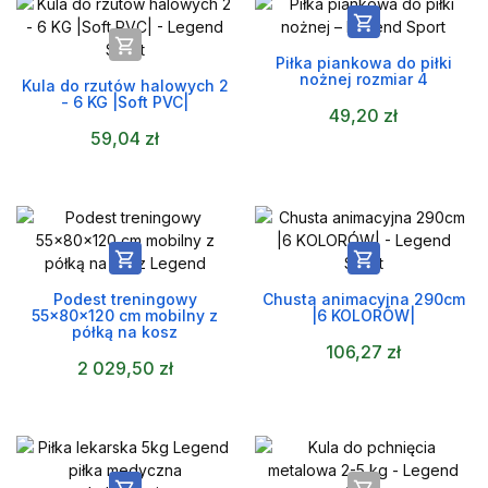


Piłka piankowa do piłki
nożnej rozmiar 4
Kula do rzutów halowych 2
- 6 KG |Soft PVC|
49,20 zł
59,04 zł


Podest treningowy
Chusta animacyjna 290cm
55x80x120 cm mobilny z
|6 KOLORÓW|
półką na kosz
106,27 zł
2 029,50 zł