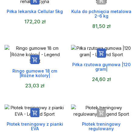


Piłka lekarska Cellular 5kg
Kula do pchnięcia metalowa
2-6 kg
172,20 zł
81,50 zł


Piłka rzutowa gumowa |120
gram|
Ringo gumowe 18 cm
|Różne kolory|
24,60 zł
23,03 zł


Płotek treningowy z pianki
Płotek treningowy
EVA
regulowany