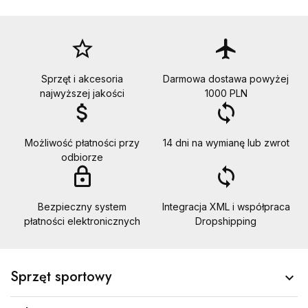
star_border
flight
Sprzęt i akcesoria
Darmowa dostawa powyżej
najwyższej jakości
1000 PLN
attach_money
loop
Możliwość płatności przy
14 dni na wymianę lub zwrot
odbiorze
lock_outline
loop
Bezpieczny system
Integracja XML i współpraca
płatności elektronicznych
Dropshipping
Sprzęt sportowy
