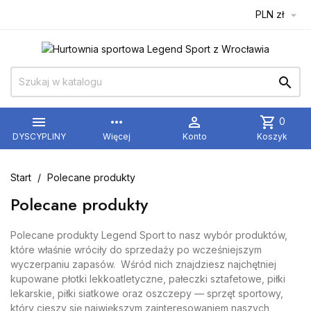
PLN zł



more_horiz

shopping_cart
0
DYSCYPLINY
Więcej
Konto
Koszyk
Start
Polecane produkty
Polecane produkty
Polecane produkty Legend Sport to nasz wybór produktów,
które właśnie wróciły do sprzedaży po wcześniejszym
wyczerpaniu zapasów. Wśród nich znajdziesz najchętniej
kupowane płotki lekkoatletyczne, pałeczki sztafetowe, piłki
lekarskie, piłki siatkowe oraz oszczepy — sprzęt sportowy,
który cieszy się największym zainteresowaniem naszych