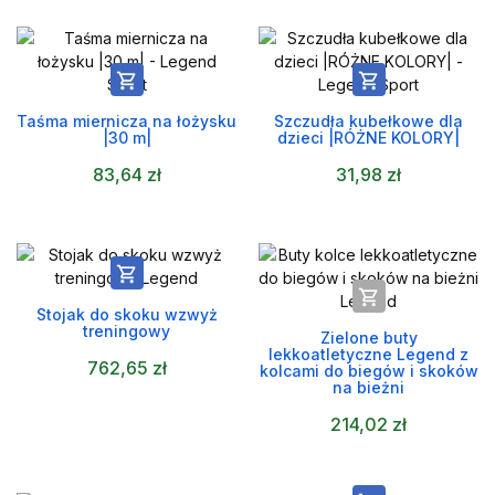


Taśma miernicza na łożysku
Szczudła kubełkowe dla
|30 m|
dzieci |RÓŻNE KOLORY|
83,64 zł
31,98 zł


Stojak do skoku wzwyż
treningowy
Zielone buty
lekkoatletyczne Legend z
762,65 zł
kolcami do biegów i skoków
na bieżni
214,02 zł