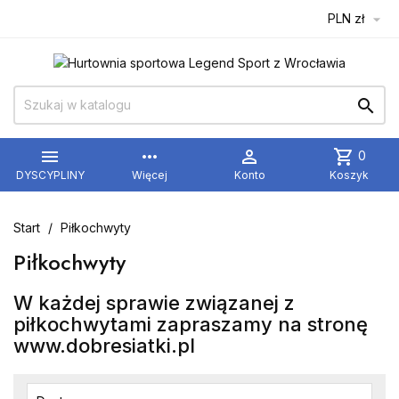
PLN zł



more_horiz

shopping_cart
0
DYSCYPLINY
Więcej
Konto
Koszyk
Start
Piłkochwyty
Piłkochwyty
W każdej sprawie związanej z
piłkochwytami zapraszamy na stronę
www.dobresiatki.pl