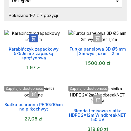

Dostępne
Pokazano 1-7 z 7 pozycji


Karabińczyk zapadkowy
Furtka panelowa 3D Ø5 mm
5x50mm z zapadką
| 2m wys., szer. 1,2 m
sprężynową
1 500,00 zł
1,97 zł
Zapytaj o dostępność
Zapytaj o dostępność


Siatka ochronna PE 10x10cm
na piłkochwyt
Blenda tenisowa siatka
HDPE 2x12m WindbreakNET
27,06 zł
150 UV
319,80 zł