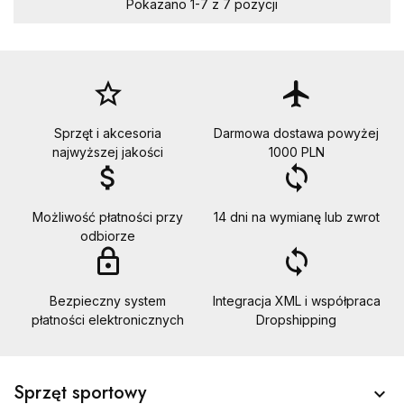
Pokazano 1-7 z 7 pozycji
star_border
flight
Sprzęt i akcesoria
Darmowa dostawa powyżej
najwyższej jakości
1000 PLN
attach_money
loop
Możliwość płatności przy
14 dni na wymianę lub zwrot
odbiorze
lock_outline
loop
Bezpieczny system
Integracja XML i współpraca
płatności elektronicznych
Dropshipping
Sprzęt sportowy
