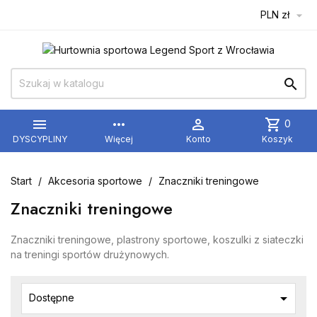
PLN zł



more_horiz

shopping_cart
0
DYSCYPLINY
Więcej
Konto
Koszyk
Start
Akcesoria sportowe
Znaczniki treningowe
Znaczniki treningowe
Znaczniki treningowe, plastrony sportowe, koszulki z siateczki
na treningi sportów drużynowych.

Dostępne