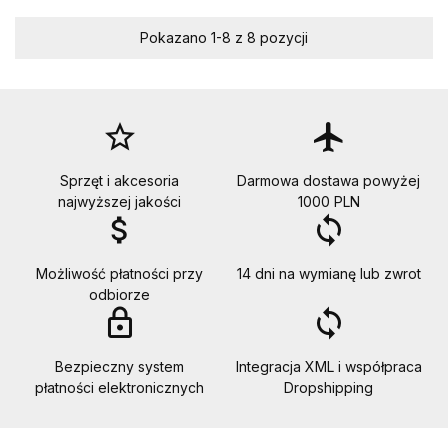
Pokazano 1-8 z 8 pozycji
star_border
flight
Sprzęt i akcesoria
Darmowa dostawa powyżej
najwyższej jakości
1000 PLN
attach_money
loop
Możliwość płatności przy
14 dni na wymianę lub zwrot
odbiorze
lock_outline
loop
Bezpieczny system
Integracja XML i współpraca
płatności elektronicznych
Dropshipping