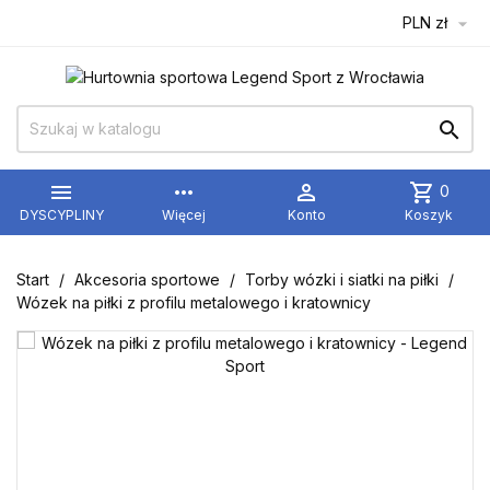
PLN zł



more_horiz

shopping_cart
0
DYSCYPLINY
Więcej
Konto
Koszyk
Start
Akcesoria sportowe
Torby wózki i siatki na piłki
Wózek na piłki z profilu metalowego i kratownicy