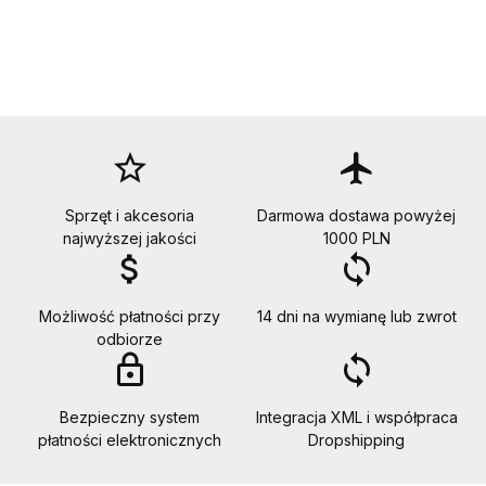
star_border
flight
Sprzęt i akcesoria
Darmowa dostawa powyżej
najwyższej jakości
1000 PLN
attach_money
loop
Możliwość płatności przy
14 dni na wymianę lub zwrot
odbiorze
lock_outline
loop
Bezpieczny system
Integracja XML i współpraca
płatności elektronicznych
Dropshipping