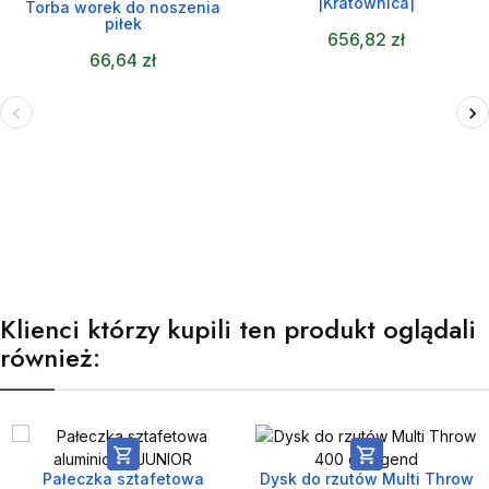
|Kratownica|
Torba worek do noszenia
piłek
656,82 zł
66,64 zł
Klienci którzy kupili ten produkt oglądali
również:


Pałeczka sztafetowa
Dysk do rzutów Multi Throw