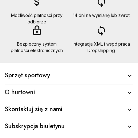
attach_money
loop
Możliwość płatności przy
14 dni na wymianę lub zwrot
odbiorze
lock_outline
loop
Bezpieczny system
Integracja XML i współpraca
płatności elektronicznych
Dropshipping
Sprzęt sportowy

O hurtowni

Skontaktuj się z nami

Subskrypcja biuletynu
