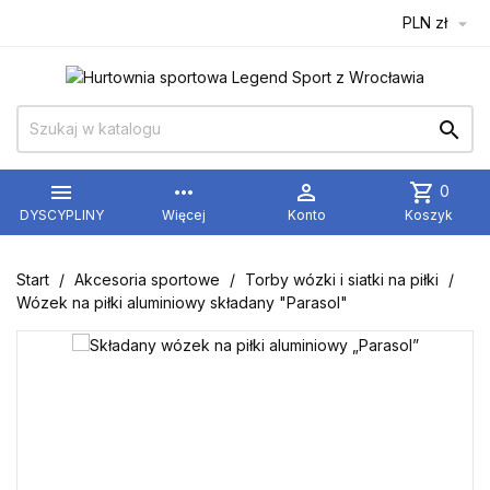
PLN zł



more_horiz

shopping_cart
0
DYSCYPLINY
Więcej
Konto
Koszyk
Start
Akcesoria sportowe
Torby wózki i siatki na piłki
Wózek na piłki aluminiowy składany "Parasol"