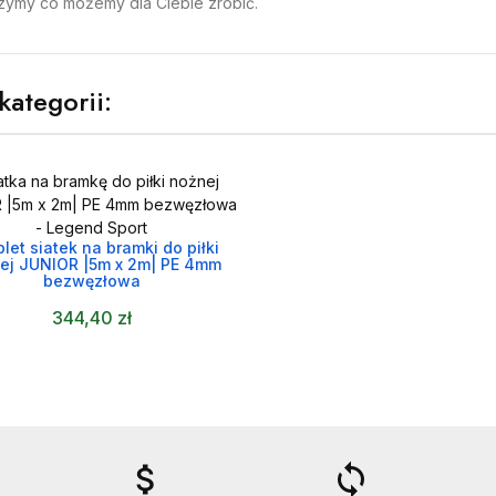
czymy co możemy dla Ciebie zrobić.
kategorii:
let siatek na bramki do piłki

ej JUNIOR |5m x 2m| PE 4mm
bezwęzłowa
344,40 zł
attach_money
loop