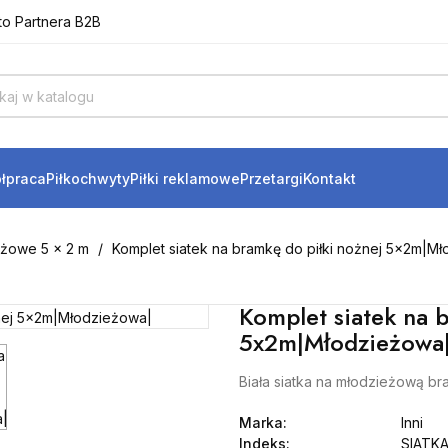
to Partnera B2B
akupy produktów marki Legend.
17 700
/ e-mail:
sklep@legend.pl
to Partnera B2B
łpraca
Piłkochwyty
Piłki reklamowe
Przetargi
Kontakt
żowe 5 x 2 m
Komplet siatek na bramkę do piłki nożnej 5x2m|M
Komplet siatek na 
5x2m|Młodzieżowa
Biała siatka na młodzieżową br
Marka:
Inni
Indeks:
SIATK