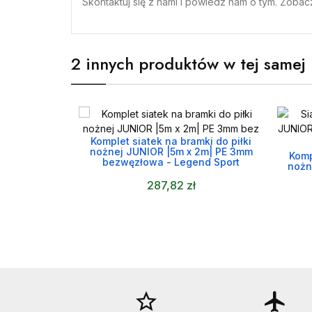
Skontaktuj się z nami i powiedz nam o tym. Zoba
2 innych produktów w tej samej 
Komplet siatek na bramki do piłki

nożnej JUNIOR |5m x 2m| PE 3mm
Komp
bezwęzłowa - Legend Sport
nożn
287,82 zł
star_border
flight