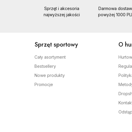
Sprzęt i akcesoria
Darmowa dostaw
najwyższej jakości
powyżej 1000 P
Sprzęt sportowy
O hu
Cały asortyment
Hurtow
Bestsellery
Regula
Nowe produkty
Polity
Promocje
Metody
Dropsh
Kontak
Odstąp