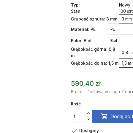
Typ:
Nowy
Stan:
100 sz
Grubość sznura: 3 mm
3 mm
Materiał: PE
Kolor: Biel
Głębokość górna: 0,8
0,8 m
m
Głębokość dolna: 1,5 m
1,5 m
590,40 zł
Brutto
Dostawa w ciągu 7 dni
Ilość

Dodaj do 

Dostępny