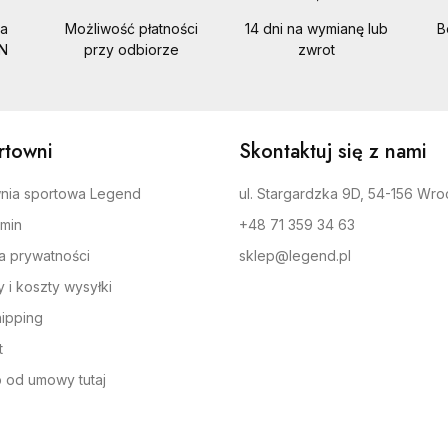
a
Możliwość płatności
14 dni na wymianę lub
B
LN
przy odbiorze
zwrot
rtowni
Skontaktuj się z nami
nia sportowa Legend
ul. Stargardzka 9D, 54-156 Wro
min
+48 71 359 34 63
ka prywatności
sklep@legend.pl
 i koszty wysyłki
ipping
t
 od umowy tutaj