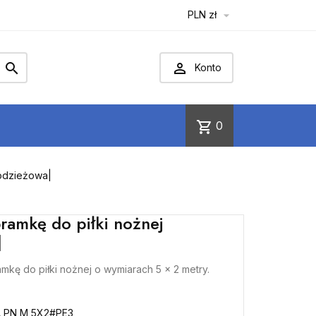
PLN zł



Konto
shopping_cart
0
łodzieżowa|
bramkę do piłki nożnej
|
amkę do piłki nożnej o wymiarach 5 x 2 metry.
A PN M 5X2#PE3