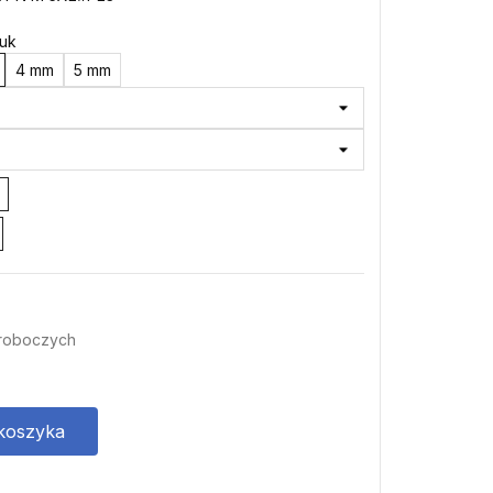
tuk
4 mm
5 mm
 roboczych
koszyka