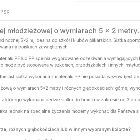
PSR
nej młodzieżowej o wymiarach 5 x 2 metry.
iłki nożnej 5x2 m, idealna do szkół i klubów piłkarskich. Siatka sp
owana na boiskach zewnętrznych.
teriału PE lub PP spełnia wygórowane oczekiwania wymagających kl
co może być stosowana w szkołach, przedszkolach i innych instytuc
tomiast siatka wykonana z materiału PP nie posiada węzłów (jest b
żową o wymiarach 5x2 metry i różnych głębokościach: górnej wynos
), z którego wykonana będzie siatka do bramki w zakresie od 3 do 
rka jednak na specjalne życzenia możemy wykonać dla Państwa sia
rze, różnych głębokościach lub w innym wybranym kolorze?