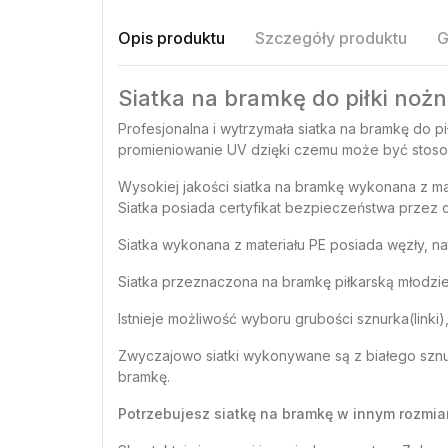
Opis produktu
Szczegóły produktu
G
Siatka na bramkę do piłki noż
Profesjonalna i wytrzymała siatka na bramkę do p
promieniowanie UV dzięki czemu może być stos
Wysokiej jakości siatka na bramkę wykonana z ma
Siatka posiada certyfikat bezpieczeństwa przez 
Siatka wykonana z materiału PE posiada węzły, na
Siatka przeznaczona na bramkę piłkarską młodzie
Istnieje możliwość wyboru grubości sznurka(linki
Zwyczajowo siatki wykonywane są z białego sznu
bramkę.
Potrzebujesz siatkę na bramkę w innym rozmia