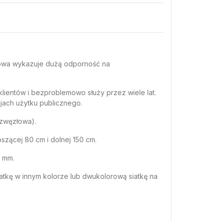
ortowa wykazuje dużą odporność na
ientów i bezproblemowo służy przez wiele lat.
jach użytku publicznego.
ezwęzłowa).
zącej 80 cm i dolnej 150 cm.
5 mm.
tkę w innym kolorze lub dwukolorową siatkę na