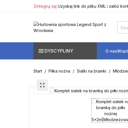
Zintegruj się
Uzyskaj link do pliku XML i załóż kon
Zarejestruj się
i zyskaj
10% rabatu
na pierwsze z
Skontaktuj się
Tel: +48
71 359 34 63
/ +48
601 9
Zintegruj się
Uzyskaj link do pliku XML i załóż kon

DYSCYPLINY
O nas
Wspó
Start
Piłka nożna
Siatki na bramki
Młodzie
zoom_out_map